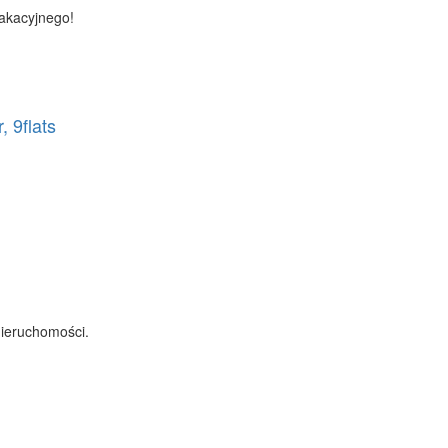
wakacyjnego!
 9flats
nieruchomości.